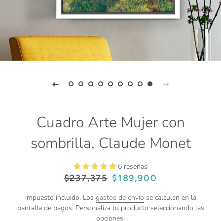
Cuadro Arte Mujer con
sombrilla, Claude Monet
6 reseñas
Precio
Precio
$237,375
$189,900
habitual
de
venta
Impuesto incluido. Los
gastos de envío
se calculan en la
pantalla de pagos. Personaliza tu producto seleccionando las
opciones.