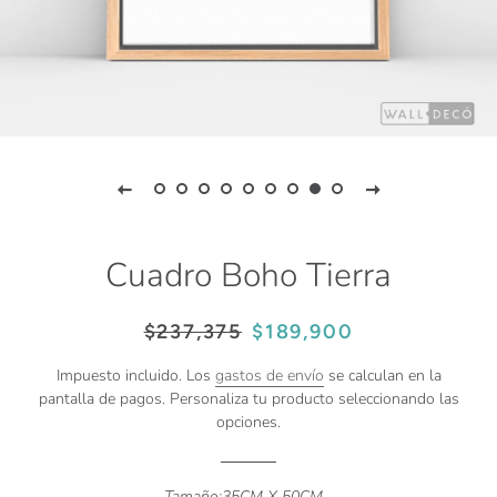
Cuadro Boho Tierra
Precio
Precio
$237,375
$189,900
habitual
de
venta
Impuesto incluido. Los
gastos de envío
se calculan en la
pantalla de pagos. Personaliza tu producto seleccionando las
opciones.
Tamaño:
35CM X 50CM