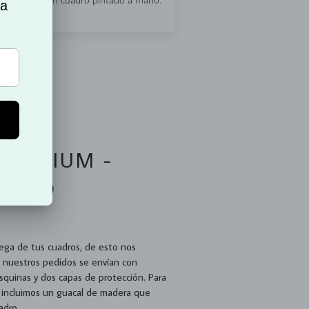
to más por un cuadro pintado a mano.
PREMIUM -
 TODO
.
ega de tus cuadros, de esto nos
 nuestros pedidos se envían con
quinas y dos capas de protección. Para
 incluimos un guacal de madera que
uadro.