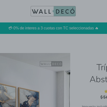
💳 0% de interes a 3 cuotas con TC seleccionadas 🔥
Tr
Abst
Prec
$5
habi
Impuesto incluid