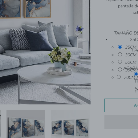
pantalla d
se
TAMAÑO D
35C
35CM 
TIP
30CM 
50CM 
ACABA
50CM 
70CM 
T
A