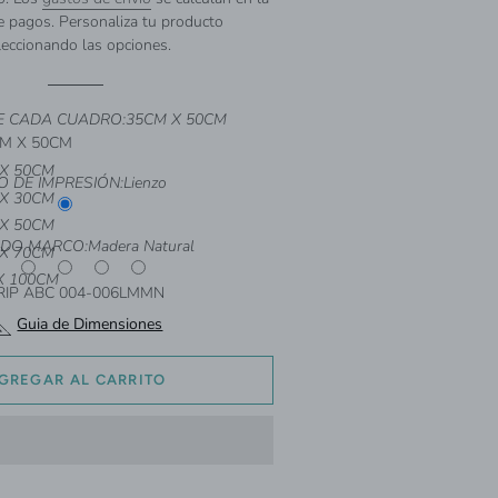
e pagos. Personaliza tu producto
leccionando las opciones.
E CADA CUADRO:
35CM X 50CM
M X 50CM
X 50CM
O DE IMPRESIÓN:
Lienzo
X 30CM
X 50CM
DO MARCO:
Madera Natural
X 70CM
X 100CM
RIP ABC 004-006LMMN
Guia de Dimensiones
GREGAR AL CARRITO