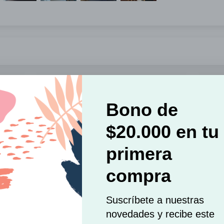
e 1 año
hace 1 año
Juliana Sanchez
Excelente
Se ve
Fue un regalo muy especial y la persona
El ter
que lo recibió quedó feliz
los cu
colgar
una im
las fo
 2 años
brilla/
hace 2 años
detall
notan,
Luisa Cabrera
digam