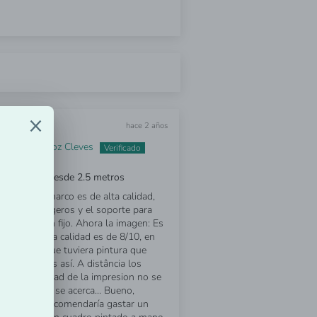
hace 2 años
Oscar Munoz Cleves
n muy bien desde 2.5 metros
minado del marco es de alta calidad,
adros son ligeros y el soporte para
los está bien fijo. Ahora la imagen: Es
presión cuya calidad es de 8/10, en
tos parece que tuviera pintura que
reflecta, no es así. A distância los
es de la calidad de la impresion no se
 pero si uno se acerca... Bueno,
os que yo recomendaría gastar un