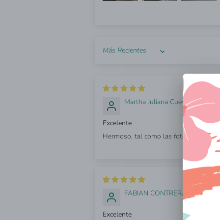
Sort by
hac
Martha Juliana Cuevas Pinilla
Excelente
Hermoso, tal como las fotos.
hace
FABIAN CONTRERAS L
Excelente