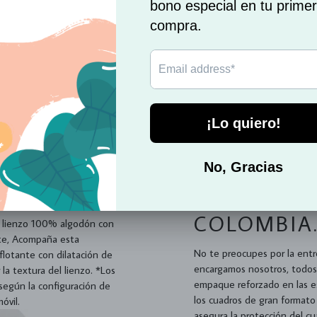
poqui
Excelente
Hermoso producto y cuidadosamente
empacado
1
2
3
IENZO CON
EMPAQUE 
E.
ENVIOS A
COLOMBIA
re lienzo 100% algodón con
nte, Acompaña esta
No te preocupes por la entr
flotante con dilatación de
encargamos nosotros, todos
 la textura del lienzo. *Los
empaque reforzado en las es
 según la configuración de
los cuadros de gran formato
móvil.
asegura la protección del c