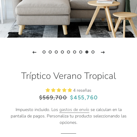
Tríptico Verano Tropical
4 reseñas
Precio
Precio
$569,700
$455,760
habitual
de
venta
Impuesto incluido. Los
gastos de envío
se calculan en la
pantalla de pagos. Personaliza tu producto seleccionando las
opciones.